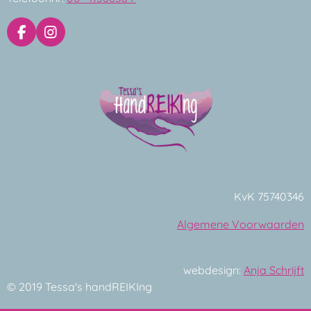
F
I
a
n
c
s
e
t
b
a
o
g
o
r
k
a
m
KvK 75740346
Algemene Voorwaarden
webdesign:
Anja Schrijft
© 2019 Tessa's handREIKIng