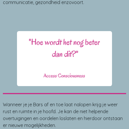
communicatie, gezondheid enzovoort.
Wanneer je je Bars af en toe laat nalopen krijg je weer
rust en ruimte in je hoofd. Je kan de niet helpende
overtuigingen en oordelen loslaten en hierdoor ontstaan
er nieuwe mogelijkheden.